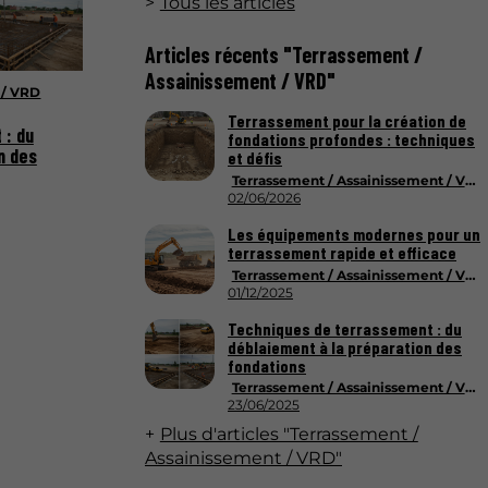
Tous les articles
Articles récents "Terrassement /
Assainissement / VRD"
 / VRD
Terrassement pour la création de
 : du
fondations profondes : techniques
n des
et défis
Terrassement / Assainissement / VRD
02/06/2026
Les équipements modernes pour un
terrassement rapide et efficace
Terrassement / Assainissement / VRD
01/12/2025
Techniques de terrassement : du
déblaiement à la préparation des
fondations
Terrassement / Assainissement / VRD
23/06/2025
Plus d'articles "Terrassement /
Assainissement / VRD"