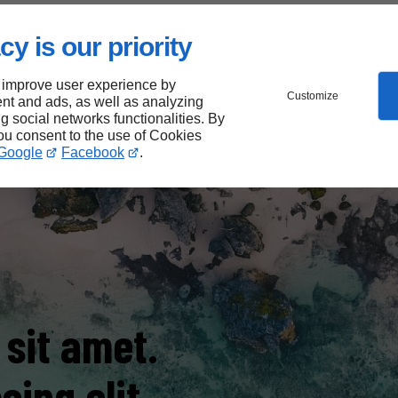
cy is our priority
 improve user experience by
Customize
nt and ads, as well as analyzing
ng social networks functionalities. By
you consent to the use of Cookies
Google
Facebook
.
sit amet.
ing elit.