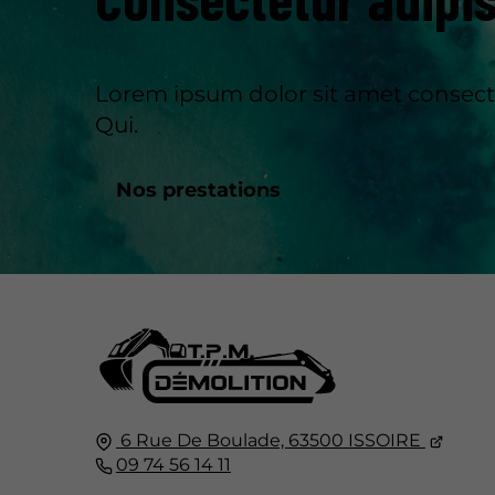
Lorem ipsum dolor sit amet consectet
Qui.
Nos prestations
6 Rue De Boulade,
63500
ISSOIRE
09 74 56 14 11