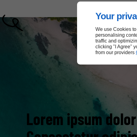
Your priva
We use Cookies to
personalising conte
traffic and optimizi
clicking "I Agree" 
from our providers
Lorem ipsum dolor 
Consectetur adipisc