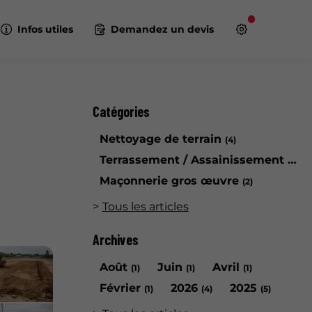
Infos utiles
Demandez un devis
Catégories
Nettoyage de terrain
(4)
Terrassement / Assainissement / VRD
Maçonnerie gros œuvre
(2)
Tous les articles
Archives
Août
Juin
Avril
(1)
(1)
(1)
Février
2026
2025
(1)
(4)
(5)