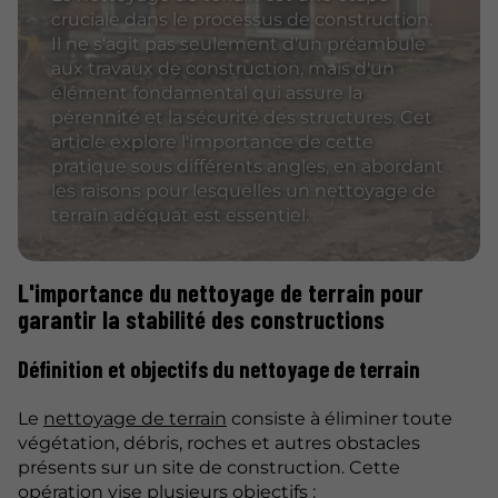
cruciale dans le processus de construction.
Il ne s'agit pas seulement d'un préambule
aux travaux de construction, mais d'un
élément fondamental qui assure la
pérennité et la sécurité des structures. Cet
article explore l'importance de cette
pratique sous différents angles, en abordant
les raisons pour lesquelles un nettoyage de
terrain adéquat est essentiel.
L'importance du nettoyage de terrain pour
garantir la stabilité des constructions
Définition et objectifs du nettoyage de terrain
Le
nettoyage de terrain
consiste à éliminer toute
végétation, débris, roches et autres obstacles
présents sur un site de construction. Cette
opération vise plusieurs objectifs :